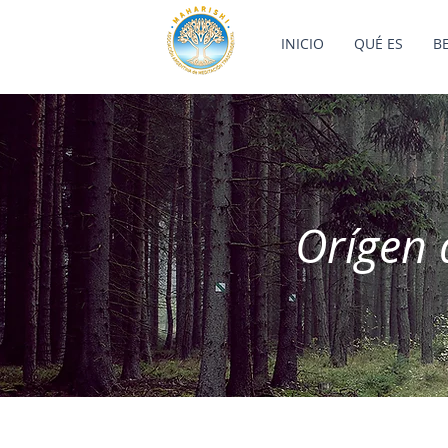
INICIO
QUÉ ES
B
Orígen 